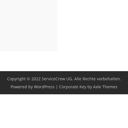
Copyright © 2022 ServiceCrew UG. Alle Rechte vorbehalten.
Powered by WordPress
|
Corporate Key by
Axle Themes